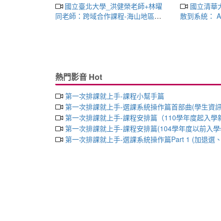
國立臺北大學_洪健榮老師+林曜
國立清華大學_王道維教授_從零
同老師：跨域合作課程-海山地區的
散到系統： 
歷史與文化資產-開課經驗分享會
才培育的架
熱門影音 Hot
第一次排課就上手-課程小幫手篇
第一次排課就上手-選課系統操作篇首部曲(學生資
第一次排課就上手-課程安排篇（110學年度起入學
第一次排課就上手-課程安排篇(104學年度以前入學
第一次排課就上手-選課系統操作篇Part 1 (加退