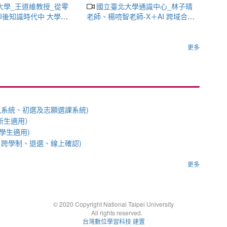
國立臺北大學通識中心_林子晴
AI後知識時代中 大學人
老師、楊喨智老師-X＋AI 跨域合作
構
課程：西方古典音樂賞析與 AI 實作
－開課經驗分享會
更多
訊系統、初選及志願選課系統)
新生適用）
學生適用)
選、跨學制、退選、線上確認)
更多
© 2020 Copyright National Taipei University
All rights reserved.
台灣數位學習科技 建置