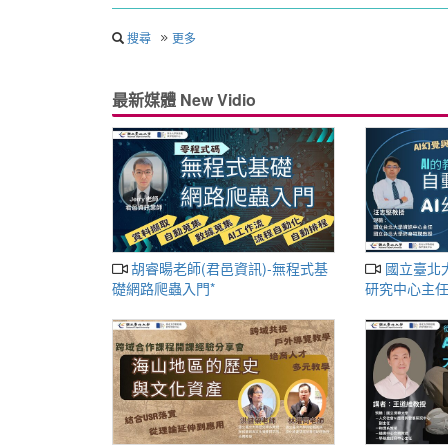
搜尋
更多
最新媒體 New Vidio
胡睿暘老師(君邑資訊)-無程式基
國立臺北大學_汪志堅教授(資訊
礎網路爬蟲入門*
研究中心主任
用：自動化內