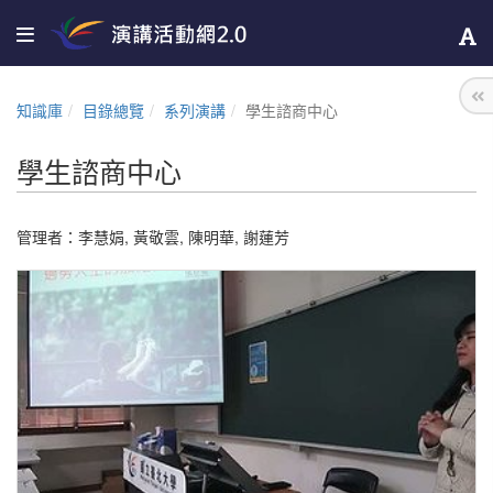
知識庫
目錄總覽
系列演講
學生諮商中心
學生諮商中心
管理者：
李慧娟
,
黃敬雲
,
陳明華
,
謝蓮芳