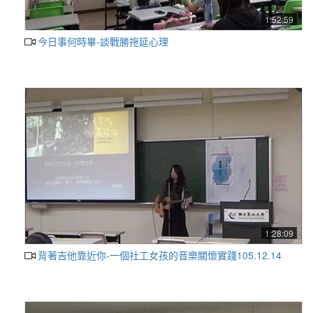
1:52:59
今日事何時畢-談戰勝拖延心理
1:28:09
背著吉他靠近你-一個社工女孩的音樂關懷實踐105.12.14