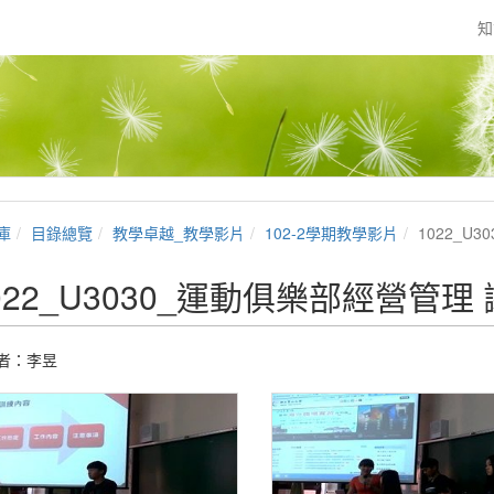
知
庫
目錄總覽
教學卓越_教學影片
102-2學期教學影片
1022_U
022_U3030_運動俱樂部經營管理
者：
李昱