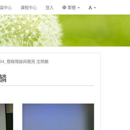
識中心
課程中心
登入
繁體
5104_模糊理論與應用 沈榮麟
麟