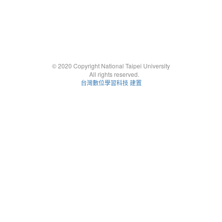
© 2020 Copyright National Taipei University
All rights reserved.
台灣數位學習科技 建置