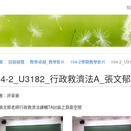
知
庫
目錄總覽
教學卓越_教學影片
104-2學期教學影片
104-2_
04-2_U3182_行政救濟法A_張文郁
者：
許家豪
張文郁老師行政救濟法課輔TA討論之頁面空間