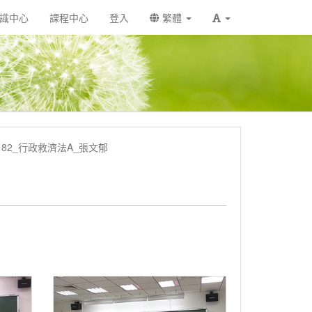
識中心
課程中心
登入
繁體
U3182_行政救濟法A_張文郁