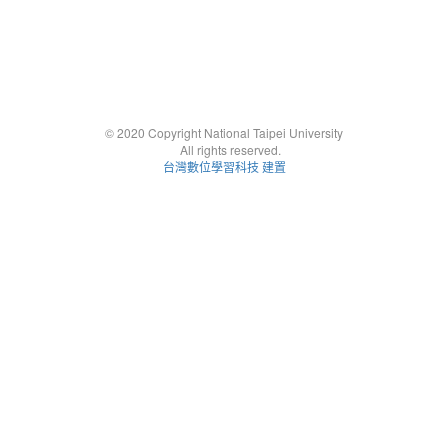
© 2020 Copyright National Taipei University
All rights reserved.
台灣數位學習科技 建置