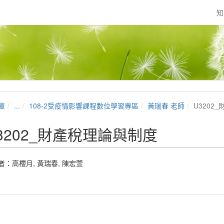
知
庫
...
108-2受疫情影響課程數位學習專區
黃瑞春 老師
U3202
3202_財產稅理論與制度
者：
高櫻月
,
黃瑞春
,
陳宏萱