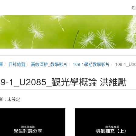
知
庫
目錄總覽
高教深耕_教學影片
109-1學期教學影片
109-1_
09-1_U2085_觀光學概論 洪維勵
者：未設定