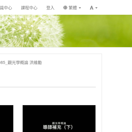
識中心
課程中心
登入
繁體
U2085_觀光學概論 洪維勵