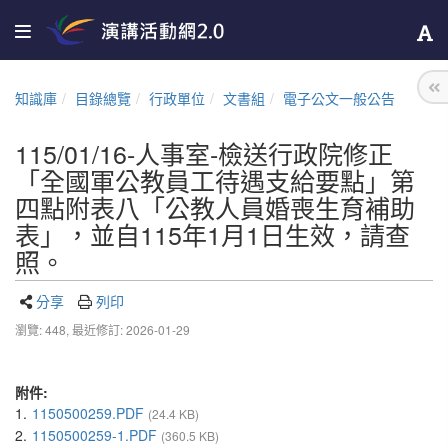
知識庫
目錄總覽
行政單位
文書組
電子公文一般公告
115/01/16-人事室-檢送行政院修正
「全國軍公教員工待遇支給要點」第
四點附表八「公教人員婚喪生育補助
表」，並自115年1月1日生效，請查
照。
分享
列印
瀏覽: 448,
最近修訂: 2026-01-29
附件:
1.
1150500259.PDF
(24.4 KB)
2.
1150500259-1.PDF
(360.5 KB)