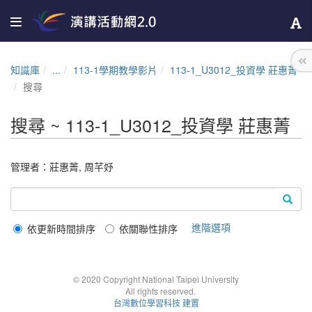
知識庫
...
113-1學期教學影片
113-1_U3012_投資學 莊惠菁
搜尋
搜尋 ~ 113-1_U3012_投資學 莊惠菁
管理者：
莊惠菁
,
周芊妤
進階選項
依更新時間排序
依關聯性排序
© 2020 Copyright National Taipei University
All rights reserved.
台灣數位學習科技 建置