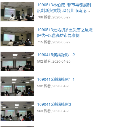
1090513林伯威_都市再發展制
度創新與實踐-以台北市南港產
業生活特定專用區之都市更新為
708 觀看, 2020-05-27
例
1090513史祐禎多重災害之風險
評估─以舊高雄市為案例
715 觀看, 2020-05-27
1090415演講錄影1-2
502 觀看, 2020-04-20
1090415演講錄影1-1
532 觀看, 2020-04-20
1090415演講錄影3
563 觀看, 2020-04-20