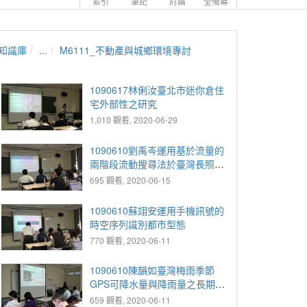
索引
筆記
討論
全螢幕
知識庫
...
M6111_不動產與城鄉環境專討
1090617林俐汝臺北市迷你倉住
宅外部性之研究
1,010 觀看, 2020-06-29
1090610劉禹岑運用基於流量的
兩階段流動搜尋法於臺灣長照資
源之空間可近性分析
695 觀看, 2020-06-15
1090610蘇翊安運用手機訊號的
時空序列識別都市型態
770 觀看, 2020-06-11
1090610陳韻如臺灣梅雨季節
GPS可降水量與降雨量之長期變
化
659 觀看, 2020-06-11