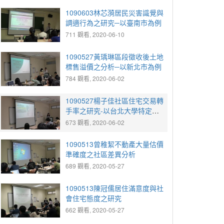
1090603林芯漪居民災害識覺與
調適行為之研究─以臺南市為例
711 觀看, 2020-06-10
1090527黃瑀琳區段徵收後土地
標售溢價之分析─以新北市為例
784 觀看, 2020-06-02
1090527楊子佳社區住宅交易轉
手率之研究-以台北大學特定區
為例
673 觀看, 2020-06-02
1090513曾稚絜不動產大量估價
準確度之社區差異分析
689 觀看, 2020-05-27
1090513陳冠儒居住滿意度與社
會住宅態度之研究
662 觀看, 2020-05-27