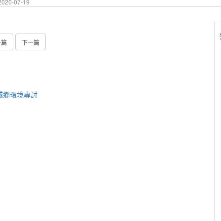
020-07-19
一篇
下一篇
與城鄉環境專討