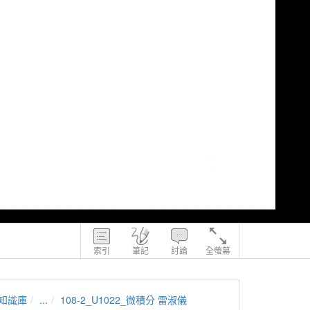
索引
筆記
討論
全螢幕
知識庫
...
108-2_U1022_微積分 雷淑儀