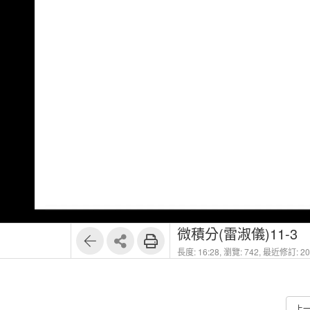
微積分(雷淑儀)11-3
長度: 16:28,
瀏覽: 742,
最近修訂: 202
上