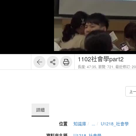
1102社會學part2
長度: 47:35,
瀏覽: 721,
最近修訂: 202
上
詳細
位置
知識庫
...
U1218_社會學
資料夾名稱
U1218_社會學