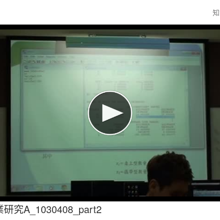
知
究A_1030408_part2