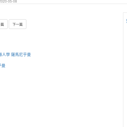
020-05-08
一篇
下一篇
_機器人學 薩馬尼乎曼
乎曼