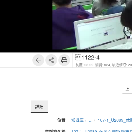
1122-4
長度: 23:22,
瀏覽: 824,
最近修訂: 202
上
詳細
位置
知識庫
...
107-1_U2089
資料夾名稱
107-1_U2089_休閒心理學 簡志