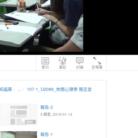
索引
筆記
討論
全螢幕
知識庫
...
107-1_U2089_休閒心理學 簡志宜
報告-2
3 觀看, 2019-01-14
報告-1