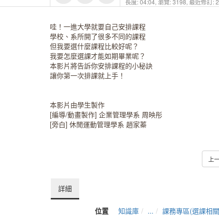
長度: 04:04,
瀏覽: 3198,
最近修訂: 20
哇！一進大學就要自己安排課程
學校、系所開了很多不同的課程
但我要選什麼課程比較好呢？
我要怎麼選課才能如期畢業呢？
本影片將告訴你安排課程的小秘訣
讓你第一次排課就上手！
本影片由學生製作
[編導/動畫製作] 企業管理學系 周映彤
[旁白] 休閒運動管理學系 趙家蓁
上
詳細
位置
知識庫
...
課務專區(選課相關