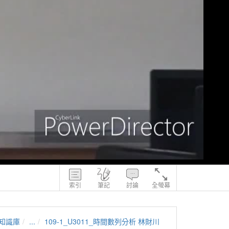
索引
筆記
討論
全螢幕
知識庫
...
109-1_U3011_時間數列分析 林財川