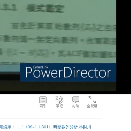
索引
筆記
討論
全螢幕
知識庫
...
109-1_U3011_時間數列分析 林財川