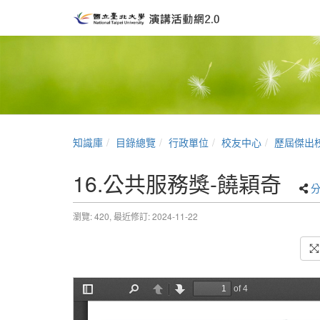
知識庫
目錄總覽
行政單位
校友中心
歷屆傑出
16.公共服務獎-饒穎奇
瀏覽: 420,
最近修訂: 2024-11-22