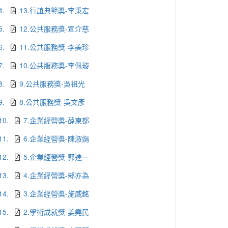
4.
13.行誼典範獎-李秉宏
5.
12.公共服務獎-宣介慈
6.
11.公共服務獎-李美珍
7.
10.公共服務獎-李佩璇
8.
9.公共服務獎-吳祖光
9.
8.公共服務獎-吳文彥
10.
7.企業經營獎-薛東都
11.
6.企業經營獎-陳淑娟
12.
5.企業經營獎-郭進一
13.
4.企業經營獎-邾亦為
14.
3.企業經營獎-施威銘
15.
2.學術成就獎-姜堯民