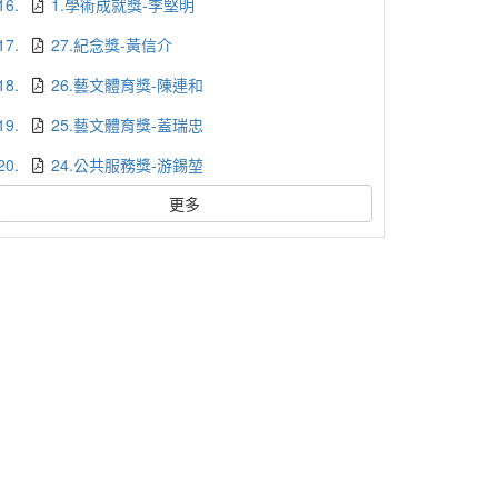
16.
1.學術成就獎-李堅明
17.
27.紀念獎-黃信介
18.
26.藝文體育獎-陳連和
19.
25.藝文體育獎-蓋瑞忠
20.
24.公共服務獎-游錫堃
更多