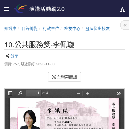
知識庫
目錄總覽
行政單位
校友中心
歷屆傑出校友
10.公共服務獎-李佩璇
分享
瀏覽: 757,
最近修訂: 2025-11-03
全螢幕閱讀