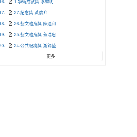
16.
1.學術成就獎-李堅明
17.
27.紀念獎-黃信介
18.
26.藝文體育獎-陳連和
19.
25.藝文體育獎-蓋瑞忠
20.
24.公共服務獎-游錫堃
更多