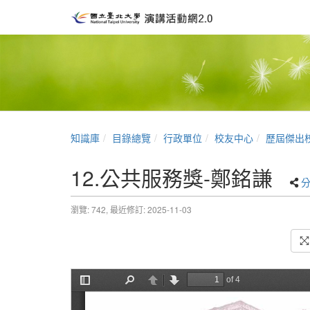
知識庫
目錄總覽
行政單位
校友中心
歷屆傑出
12.公共服務獎-鄭銘謙
瀏覽: 742,
最近修訂: 2025-11-03