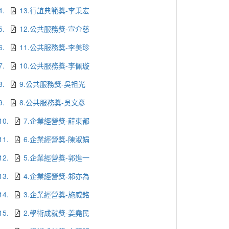
4.
13.行誼典範獎-李秉宏
5.
12.公共服務獎-宣介慈
6.
11.公共服務獎-李美珍
7.
10.公共服務獎-李佩璇
8.
9.公共服務獎-吳祖光
9.
8.公共服務獎-吳文彥
10.
7.企業經營獎-薛東都
11.
6.企業經營獎-陳淑娟
12.
5.企業經營獎-郭進一
13.
4.企業經營獎-邾亦為
14.
3.企業經營獎-施威銘
15.
2.學術成就獎-姜堯民