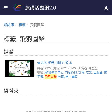
知識庫
標籤
飛羽圖鑑
標籤: 飛羽圖鑑
媒體
臺北大學飛羽圖鑑發表
觀看: 2922
, 更新: 2024-01-29,
上傳者: 陳盈全
標籤 :
通識教育中心
,
向度通識
,
課程
,
成果
,
出版品
,
電
子書
,
飛羽圖鑑
,
校園
,
自主學習
資料夾
© 2020 Copyright National Taipei University