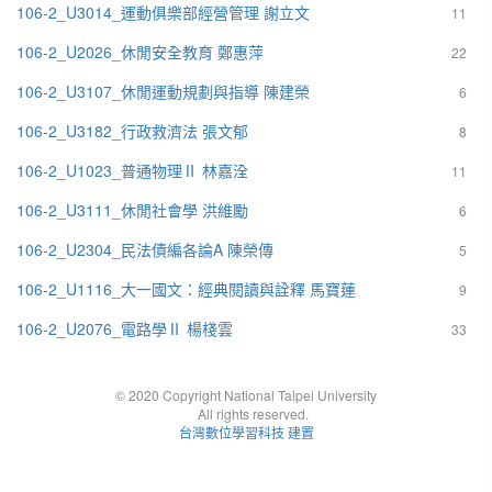
106-2_U3014_運動俱樂部經營管理 謝立文
11
106-2_U2026_休閒安全教育 鄭惠萍
22
106-2_U3107_休閒運動規劃與指導 陳建榮
6
106-2_U3182_行政救濟法 張文郁
8
106-2_U1023_普通物理Ⅱ 林嘉洤
11
106-2_U3111_休閒社會學 洪維勵
6
106-2_U2304_民法債編各論A 陳榮傳
5
106-2_U1116_大一國文：經典閱讀與詮釋 馬寶蓮
9
106-2_U2076_電路學Ⅱ 楊棧雲
33
© 2020 Copyright National Taipei University
All rights reserved.
台灣數位學習科技 建置