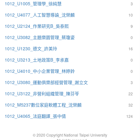
1012_U1005_管理學_徐純慧
3
1012_U4077_人工智慧導論_沈榮麟
10
1012_U2124_作業研究B_吳泰熙
9
1012_U3082_主題樂園管理_蔡瓊姿
0
1012_U1230_德文_許美玲
16
1012_U3213_土地政策B_李承嘉
0
1012_U4010_中小企業管理_林婷鈴
0
1012_U3080_運動俱樂部經營管理_謝立文
3
1012_U3122_非營利組織管理_陳芬苓
22
1012_M5237數位家庭軟體工程_沈榮麟
32
1012_U4065_法庭翻譯_張中倩
124
© 2020 Copyright National Taipei University