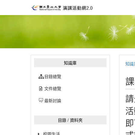
知識庫
知識
目錄總覽
課
文件總覽
請
最新討論
活
即
目錄 / 資料夾
式
校園生活