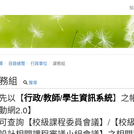
知
庫
目錄總覽
行政單位
課務組
務組
搜尋
先以【
行政/教師/學生資訊系統
】之
動網2.0】
可查詢【校級課程委員會議】/【校級
設計相關課程審議小組會議】之相關