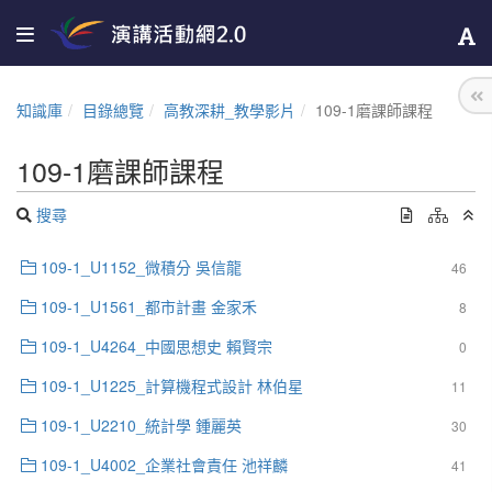
知識庫
目錄總覽
高教深耕_教學影片
109-1磨課師課程
109-1磨課師課程
搜尋
109-1_U1152_微積分 吳信龍
46
109-1_U1561_都市計畫 金家禾
8
109-1_U4264_中國思想史 賴賢宗
0
109-1_U1225_計算機程式設計 林伯星
11
109-1_U2210_統計學 鍾麗英
30
109-1_U4002_企業社會責任 池祥麟
41